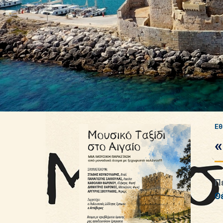
Εθ
Π
Θ