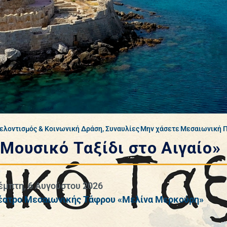
ελοντισμός & Κοινωνική Δράση
,
Συναυλίες
Μην χάσετε
Μεσαιωνική 
«Μουσικό Ταξίδι στο Αιγαίο»
έμπτη, 6 Αυγούστου 2026
έατρο Μεσαιωνικής Τάφρου «Μελίνα Μερκούρη»