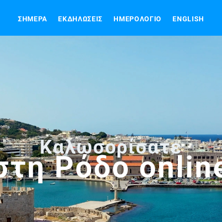
ΣΉΜΕΡΑ
ΕΚΔΗΛΏΣΕΙΣ
ΗΜΕΡΟΛΌΓΙΟ
ENGLISH
Καλωσορίσατε
στη Ρόδο
onlin