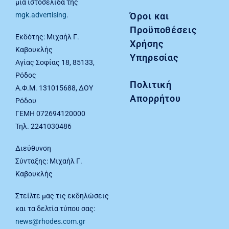
μία ιστοσελίδα της
Όροι και
mgk.advertising
.
Προϋποθέσεις
Εκδότης: Μιχαήλ Γ.
Χρήσης
Καβουκλής
Υπηρεσίας
Αγίας Σοφίας 18, 85133,
Ρόδος
Πολιτική
Α.Φ.Μ. 131015688, ΔΟΥ
Απορρήτου
Ρόδου
ΓΕΜΗ 072694120000
Τηλ. 2241030486
Διεύθυνση
Σύνταξης: Μιχαήλ Γ.
Καβουκλής
Στείλτε μας τις εκδηλώσεις
και τα δελτία τύπου σας:
news@rhodes.com.gr