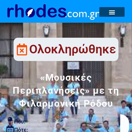
Ολοκληρώθηκε
«Μουσικές
Περιπλανήσεις» με τη
Φιλαρμονική Ρόδου
Που:
Πότε: