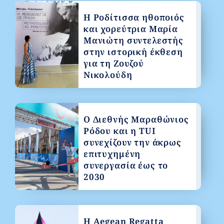
Η Ροδίτισσα ηθοποιός
και χορεύτρια Μαρία
Μανιώτη συντελεστής
στην ιστορική έκθεση
για τη Ζουζού
Νικολούδη
Ο Διεθνής Μαραθώνιος
Ρόδου και η TUI
συνεχίζουν την άκρως
επιτυχημένη
συνεργασία έως το
2030
Η Aegean Regatta