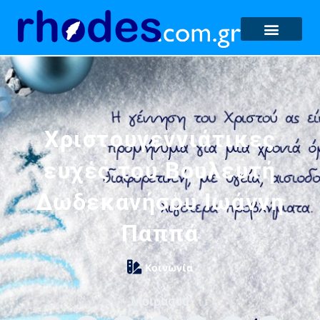
Χριστουγεννιάτικες
ευχές του Βουλευτή
Δωδεκανήσου Ιωάννη
Παππά
Κοινωνία
Μοιράσου