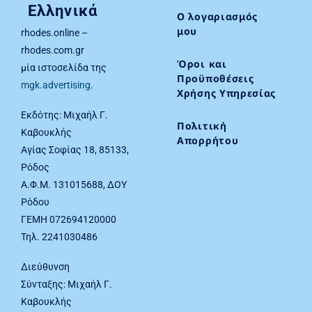
Ελληνικά
Ο λογαριασμός
μου
rhodes.online –
rhodes.com.gr
Όροι και
μία ιστοσελίδα της
Προϋποθέσεις
mgk.advertising
.
Χρήσης Υπηρεσίας
Εκδότης: Μιχαήλ Γ.
Πολιτική
Καβουκλής
Απορρήτου
Αγίας Σοφίας 18, 85133,
Ρόδος
Α.Φ.Μ. 131015688, ΔΟΥ
Ρόδου
ΓΕΜΗ 072694120000
Τηλ. 2241030486
Διεύθυνση
Σύνταξης: Μιχαήλ Γ.
Καβουκλής