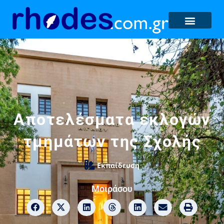
Αποτελέσματα εκλογών
τμημάτων της Σχολής
Εκπαίδευση
Μοιράσου