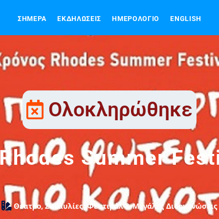
ΣΉΜΕΡΑ
ΕΚΔΗΛΏΣΕΙΣ
ΗΜΕΡΟΛΌΓΙΟ
ENGLISH
Ολοκληρώθηκε
 Rhodes Summer Festi
Θέατρο
,
Συναυλίες
,
Φεστιβάλ & Μεγάλες Διοργανώσεις