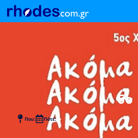
5ο
Που:
Πότε: