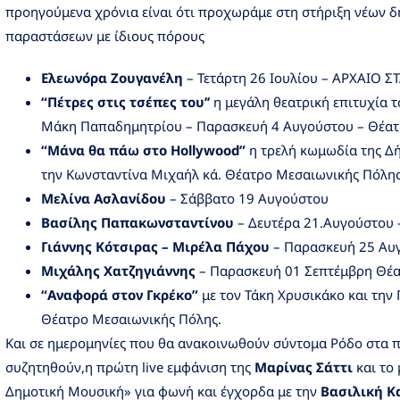
προηγούμενα χρόνια είναι ότι προχωράμε στη στήριξη νέων 
παραστάσεων με ίδιους πόρους
Ελεωνόρα Ζουγανέλη
– Τετάρτη 26 Ιουλίου – ΑΡΧΑΙΟ 
“Πέτρες στις τσέπες του’’
η μεγάλη θεατρική επιτυχία τ
Μάκη Παπαδημητρίου – Παρασκευή 4 Αυγούστου – Θέατ
“Μάνα θα πάω στο Hollywood”
η τρελή κωμωδία της Δ
την Κωνσταντίνα Μιχαήλ κά. Θέατρο Μεσαιωνικής Πόλης
Μελίνα Ασλανίδου
– Σάββατο 19 Αυγούστου
Βασίλης Παπακωνσταντίνου
– Δευτέρα 21.Αυγούστου 
Γιάννης Κότσιρας – Μιρέλα Πάχου
– Παρασκευή 25 Αυ
Μιχάλης Χατζηγιάννης
– Παρασκευή 01 Σεπτέμβρη Θέ
“Αναφορά στον Γκρέκο”
με τον Τάκη Χρυσικάκο και την
Θέατρο Μεσαιωνικής Πόλης.
Και σε ημερομηνίες που θα ανακοινωθούν σύντομα Ρόδο στα π
συζητηθούν,η πρώτη live εμφάνιση της
Μαρίνας Σάττι
και το
Δημοτική Μουσική» για φωνή και έγχορδα με την
Βασιλική Κ