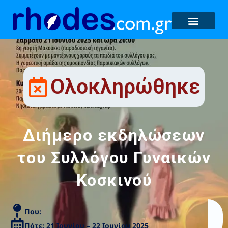
Ολοκληρώθηκε
Διήμερο εκδηλώσεων
του Συλλόγου Γυναικών
Κοσκινού
Που:
Πότε: 21 Ιουνίου – 22 Ιουνίου 2025