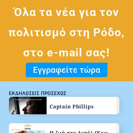
Όλα τα νέα για τον
πολιτισμό στη Ρόδο,
στο e-mail σας!
Εγγραφείτε τώρα
ΕΚΔΗΛΏΣΕΙΣ ΠΡΟΣΕΧΏΣ
Captain Phillips
Η ζωή της Αντέλ (Κεφ.