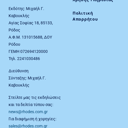
Εκδότης: Μιχαήλ Γ.
Πολιτική
Καβουκλής
Απορρήτου
Αγίας Σοφίας 18, 85133,
Ρόδος
Α.Φ.Μ. 131015688, ΔΟΥ
Ρόδου
ΓΕΜΗ 072694120000
Τηλ. 2241030486
Διεύθυνση
Σύνταξης: Μιχαήλ Γ.
Καβουκλής
Στείλτε μας τις εκδηλώσεις
και τα δελτία τύπου σας:
news@rhodes.com.gr
Για διαφήμιση ή χορηγίες:
sales@rhodes.com.gr