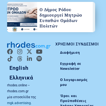
Ο Δήμος Ρόδου
δημιουργεί Μητρώο
Ευπαθών Ομάδων
Πολιτών
ΧΡΉΣΙΜΟΙ ΣΎΝΔΕΣΜΟΙ
Διαφήμιση
Εγγραφή σε
English
Newsletter
Ελληνικά
Ο λογαριασμός
μου
rhodes.online –
rhodes.com.gr
Όροι και
μία ιστοσελίδα της
Προϋποθέσεις
mgk.advertising
.
Χρήσης Υπηρεσίας