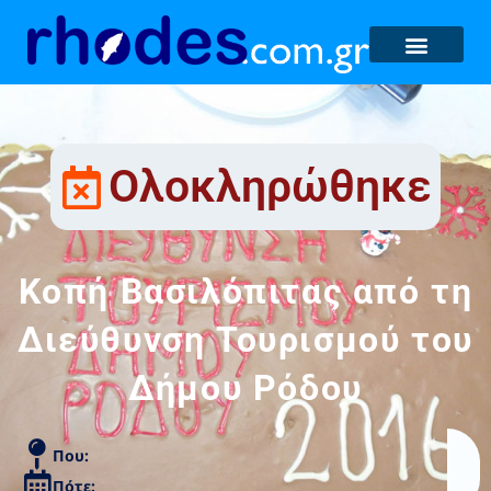
Ολοκληρώθηκε
Κοπή Βασιλόπιτας από τη
Διεύθυνση Τουρισμού του
Δήμου Ρόδου
Που:
Πότε: