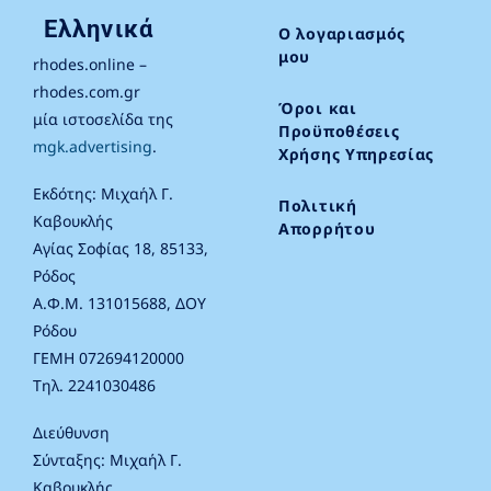
Ελληνικά
Ο λογαριασμός
μου
rhodes.online –
rhodes.com.gr
Όροι και
μία ιστοσελίδα της
Προϋποθέσεις
mgk.advertising
.
Χρήσης Υπηρεσίας
Εκδότης: Μιχαήλ Γ.
Πολιτική
Καβουκλής
Απορρήτου
Αγίας Σοφίας 18, 85133,
Ρόδος
Α.Φ.Μ. 131015688, ΔΟΥ
Ρόδου
ΓΕΜΗ 072694120000
Τηλ. 2241030486
Διεύθυνση
Σύνταξης: Μιχαήλ Γ.
Καβουκλής