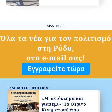
ΔΙΑΦΉΜΙΣΗ
Όλα τα νέα για τον πολιτισμό
στη Ρόδο,
στο e-mail σας!
Εγγραφείτε τώρα
ΕΚΔΗΛΏΣΕΙΣ ΠΡΟΣΕΧΏΣ
«Μ’ αγιόκλημα και
γιασεμί»: Το Θερινό
Κινηματοθέατρο