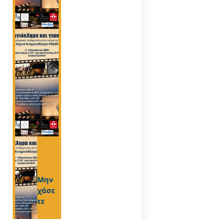
Μην
χάσε
τε