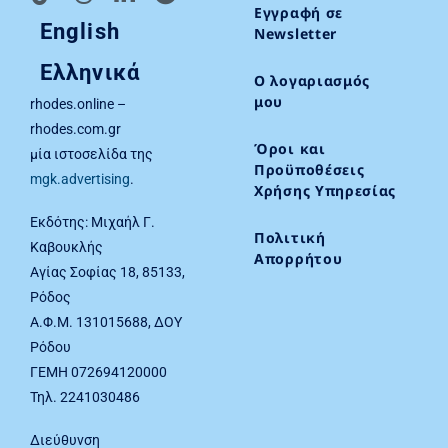
Εγγραφή σε
English
Newsletter
Ελληνικά
Ο λογαριασμός
μου
rhodes.online –
rhodes.com.gr
Όροι και
μία ιστοσελίδα της
Προϋποθέσεις
mgk.advertising
.
Χρήσης Υπηρεσίας
Εκδότης: Μιχαήλ Γ.
Πολιτική
Καβουκλής
Απορρήτου
Αγίας Σοφίας 18, 85133,
Ρόδος
Α.Φ.Μ. 131015688, ΔΟΥ
Ρόδου
ΓΕΜΗ 072694120000
Τηλ. 2241030486
Διεύθυνση