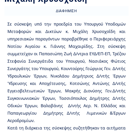
ΔΙΑΦΉΜΙΣΗ
Σε σύσκεψη υπό την προεδρία του Υπουργού Υποδομών
Μεταφορών και Δικτύων κ. Μιχάλη Χρυσοχοΐδη και
υπηρεσιακών παραγόντων παραβρέθηκε ο Περιφερειάρχης
Νοτίου Αιγαίου κ. Γιάννης Μαχαιρίδης. Στη σύσκεψη
συμμετείχαν οι Παπασιώπη Ζωή Δ/ντρια ΕΥΔ/ΕΠ-ΕΠ, Τρέζου
Στεφανία Συνεργάτιδα του Υπουργού, Νασιάκος Φώτιος
Συνεργάτης του Υπουργού, Κουντούρης Γεώργιος Γεν. Δ/ντής
Υδραυλικών Έργων, Νικολάου Δημήτριος Δ/ντής Έργων
Ύδρευσης και Αποχέτευσης, Κοτσώνης Αντώνης Δ/ντής
Εγγειοβελτιωτικών Έργων, Μακρής Διονύσης Γεν.Δ/ντής
Συγκοινωνιακών Έργων, Τασσιόπουλος Δημήτρης Δ/ντής
Οδικών Έργων, Βαλαβάνης Δ/ντής Αερ. Ν. Ελλάδος και
Παπαγεωργίου Δημήτρης Δ/ντής Λιμενικών &Έργων
Αεροδρομίων.
Κατά τη διάρκεια της σύσκεψης συζητήθηκαν τα αιτήματα