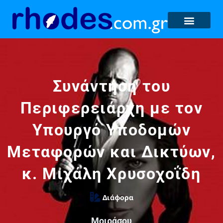
Συνάντηση του
Περιφερειάρχη με τον
Υπουργό Υποδομών
Μεταφορών και Δικτύων,
κ. Μιχάλη Χρυσοχοΐδη
Διάφορα
Μοιράσου