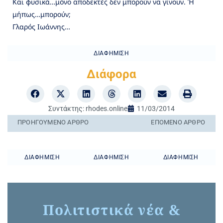
Και φυσικά…μόνο αποδεκτές δεν μπορούν να γίνουν. Ή
μήπως…μπορούν;
Γλαρός Ιωάννης…
ΔΙΑΦΉΜΙΣΗ
Διάφορα
Συντάκτης:
rhodes.online
11/03/2014
ΠΡΟΗΓΟΎΜΕΝO ΆΡΘΡΟ
ΕΠΌΜΕΝΟ ΆΡΘΡΟ
ΔΙΑΦΉΜΙΣΗ
ΔΙΑΦΉΜΙΣΗ
ΔΙΑΦΉΜΙΣΗ
Πολιτιστικά νέα &