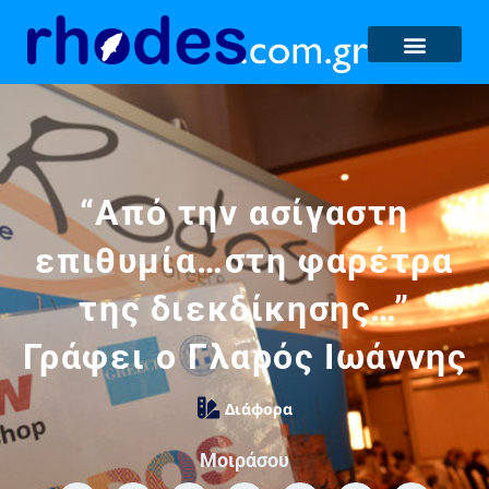
“Από την ασίγαστη
επιθυμία…στη φαρέτρα
της διεκδίκησης…”
Γράφει ο Γλαρός Ιωάννης
Διάφορα
Μοιράσου