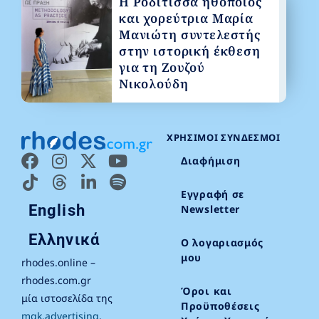
Η Ροδίτισσα ηθοποιός
και χορεύτρια Μαρία
Μανιώτη συντελεστής
στην ιστορική έκθεση
για τη Ζουζού
Νικολούδη
ΧΡΉΣΙΜΟΙ ΣΎΝΔΕΣΜΟΙ
Διαφήμιση
Εγγραφή σε
English
Newsletter
Ελληνικά
Ο λογαριασμός
μου
rhodes.online –
rhodes.com.gr
Όροι και
μία ιστοσελίδα της
Προϋποθέσεις
mgk.advertising
.