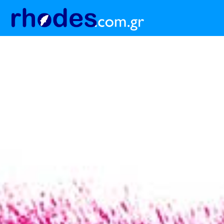
Δεν συμμετέχει ο
στην 48ωρη