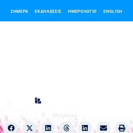
ΣΉΜΕΡΑ
ΕΚΔΗΛΏΣΕΙΣ
ΗΜΕΡΟΛΌΓΙΟ
ENGLISH
 Φαρμακευτικός Σύλ
 απεργία στις 10 και
Διάφορα
,
Δωδεκάνησα
Μοιράσου