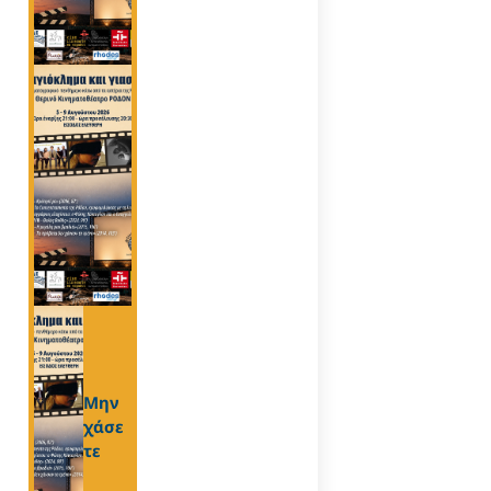
Μην
χάσε
τε