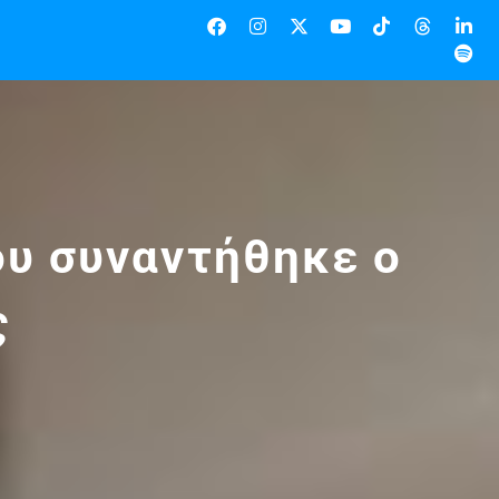
υ συναντήθηκε ο
ς