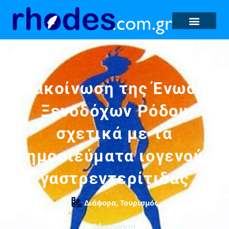
Ανακοίνωση της Ένωσης
Ξενοδόχων Ρόδου
σχετικά με τα
δημοσιεύματα ιογενούς
γαστρεντερίτιδας
Διάφορα
,
Τουρισμός
Μοιράσου