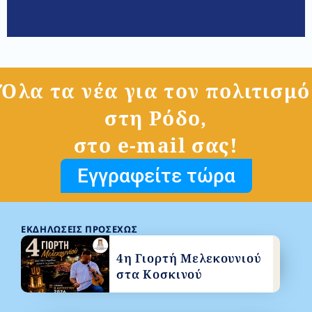
Όλα τα νέα για τον πολιτισμό
στη Ρόδο,
στο e-mail σας!
Εγγραφείτε τώρα
ΕΚΔΗΛΏΣΕΙΣ ΠΡΟΣΕΧΏΣ
4η Γιορτή Μελεκουνιού
στα Κοσκινού