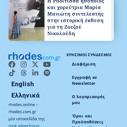
Η Ροδίτισσα ηθοποιός
και χορεύτρια Μαρία
Μανιώτη συντελεστής
στην ιστορική έκθεση
για τη Ζουζού
Νικολούδη
ΧΡΉΣΙΜΟΙ ΣΎΝΔΕΣΜΟΙ
Διαφήμιση
Εγγραφή σε
English
Newsletter
Ελληνικά
Ο λογαριασμός
μου
rhodes.online –
rhodes.com.gr
Όροι και
μία ιστοσελίδα της
Προϋποθέσεις
mgk.advertising
.