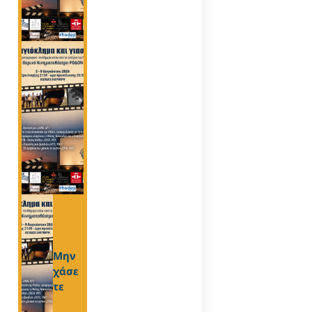
Μην
χάσε
τε