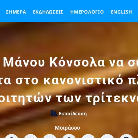
ΣΉΜΕΡΑ
ΕΚΔΗΛΏΣΕΙΣ
ΗΜΕΡΟΛΌΓΙΟ
ENGLISH
 Μάνου Κόνσολα να σ
α στο κανονιστικό πλ
οιτητών των τρίτεκν
Εκπαίδευση
Μοιράσου