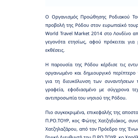
Ο Οργανισμός Προώθησης Ροδιακού Τουρ
προβολή της Ρόδου στον ευρωπαϊκό τουρι
World Travel Market 2014 στο Λονδίνο α
γεγονότα ετησίως, αφού πρόκειται για 
εκθέσεις.
Η παρουσία της Ρόδου κέρδισε τις εντυπ
οργανωμένο και δημιουργικό περίπτερο 
για τη διευκόλυνση των συναντήσεων τ
γραφεία, εφοδιασμένο με σύγχρονα τε
αντιπροσωπία του νησιού της Ρόδου.
Πιο συγκεκριμένα, επικεφαλής της αποστ
Π.ΡΟ.ΤΟΥΡ, κος Φώτης Χατζηδιάκος, συν
Χατζηλαζάρου, από τον Πρόεδρο της Ένω
Γενικό Διευθυντή του Π.ΡΟ.ΤΟΥΡ, κο Χαρά