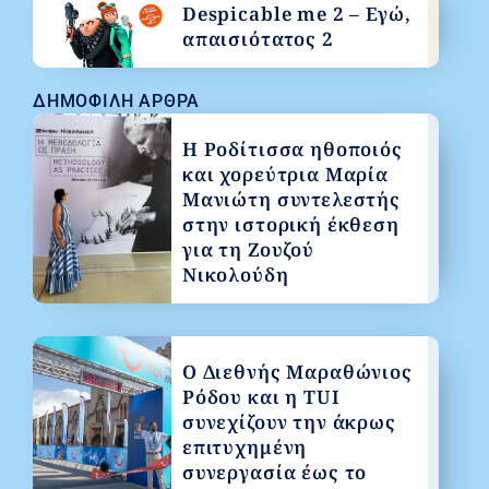
Despicable me 2 – Εγώ,
απαισιότατος 2
ΔΗΜΟΦΙΛΉ ΆΡΘΡΑ
Η Ροδίτισσα ηθοποιός
και χορεύτρια Μαρία
Μανιώτη συντελεστής
στην ιστορική έκθεση
για τη Ζουζού
Νικολούδη
Ο Διεθνής Μαραθώνιος
Ρόδου και η TUI
συνεχίζουν την άκρως
επιτυχημένη
συνεργασία έως το