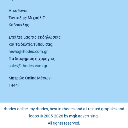
Διεύθυνση
Σύνταξης: Μιχαήλ Γ.
Καβουκλής
Στείλτε μας τις εκδηλώσεις
και τα δελτία τύπου σας:
news@rhodes.com.gr
Για διαφήμιση ή χορηγίες:
sales@rhodes.com.gr
Μητρώο Online Μέσων:
14441
rhodes.online, my.rhodes, best in rhodes and all related graphics and
logos © 2005-2026 by
mgk
.advertising
.
All rights reserved.