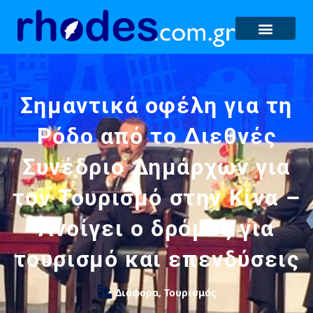
Σημαντικά οφέλη για τη
Ρόδο από το Διεθνές
Συνέδριο Δημάρχων για
τον Τουρισμό στην Κίνα –
Ανοίγει ο δρόμος για
τουρισμό και επενδύσεις
Διάφορα
,
Τουρισμός