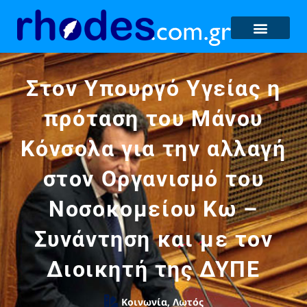
Στον Υπουργό Υγείας η
πρόταση του Μάνου
Κόνσολα για την αλλαγή
στον Οργανισμό του
Νοσοκομείου Κω –
Συνάντηση και με τον
Διοικητή της ΔΥΠΕ
Κοινωνία
,
Λωτός