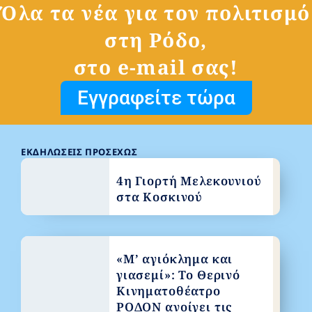
Όλα τα νέα για τον πολιτισμό
στη Ρόδο,
στο e-mail σας!
Εγγραφείτε τώρα
ΕΚΔΗΛΏΣΕΙΣ ΠΡΟΣΕΧΏΣ
4η Γιορτή Μελεκουνιού
στα Κοσκινού
«Μ’ αγιόκλημα και
γιασεμί»: Το Θερινό
Κινηματοθέατρο
ΡΟΔΟΝ ανοίγει τις