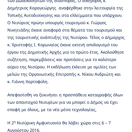
των Δωδεκανησίων της διασποράς. Ο δικηγόρος κ.
Δημήτριος Καραγεώργης αναφέρθηκε στην λειτουργία της
Τοπικής Αυτοδιοίκησης και στα ελλείμματα που υπάρχουν.
Ο Νισύριος πρώην υπουργός τουρισμού κ. Γιώργος
Νικητιάδης έκανε αναφορά στα θέματα του τουρισμού και
της τουριστικής ανάπτυξης της Νισύρου. Τέλος ο Δήμαρχος
κ. Χριστοφής Ι. Κορωναίος έκανε εκτενή απολογισμό του
έργου της Δημοτικής Αρχής για το πρώτο έτος. Ακολούθησε
συζήτηση, παρεμβάσεις και προτάσεις για το καλύτερο
αύριο της Νισύρου. Η εκδήλωση έκλεισε με ομιλίες των
μελών της Οργανωτικής Επιτροπής κ. Νίκου Ανδριώτη και
κ. Γιάννη Χαρτοφύλη.
Απεφασίσθη να ξεκινήσει η προσπάθεια καταγραφής όλων
των απανταχού Νισυρίων για να μπορεί ο Δήμος να έχει
επαφή με όλους, με τα νέα μέσα τεχνολογίας,
η
Η 2
Νισύρικη Αμφικτυονία θα λάβει χώρα στις 6 – 7
Αυγούστου 2016.