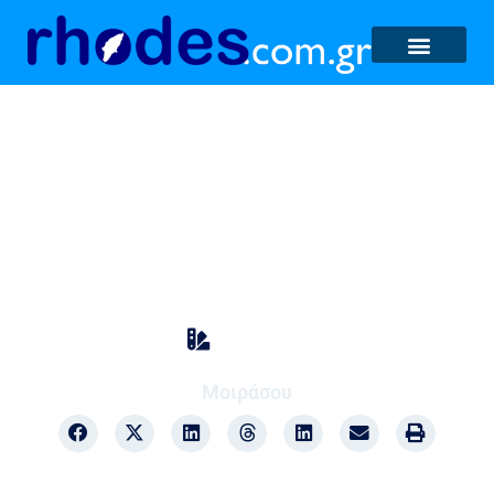
1η Νισύρικη Αμφικτυονία
Περιβάλλον
Μοιράσου