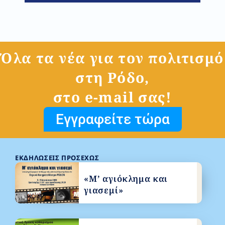
Όλα τα νέα για τον πολιτισμό
στη Ρόδο,
στο e-mail σας!
Εγγραφείτε τώρα
ΕΚΔΗΛΏΣΕΙΣ ΠΡΟΣΕΧΏΣ
«Μ’ αγιόκλημα και
γιασεμί»