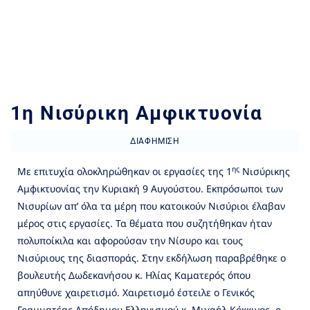
1η Νισύρικη Αμφικτυονία
ΔΙΑΦΉΜΙΣΗ
ης
Με επιτυχία ολοκληρώθηκαν οι εργασίες της 1
Νισύρικης
Αμφικτυονίας την Κυριακή 9 Αυγούστου. Εκπρόσωποι των
Νισυρίων απ’ όλα τα μέρη που κατοικούν Νισύριοι έλαβαν
μέρος στις εργασίες. Τα θέματα που συζητήθηκαν ήταν
πολυποίκιλα και αφορούσαν την Νίσυρο και τους
Νισύριους της διασποράς. Στην εκδήλωση παραβρέθηκε ο
βουλευτής Δωδεκανήσου κ. Ηλίας Καματερός όπου
απηύθυνε χαιρετισμό. Χαιρετισμό έστειλε ο Γενικός
Γραμματέας Απόδημου Ελληνισμού κ. Μιχαήλ Κόκκινος, ο