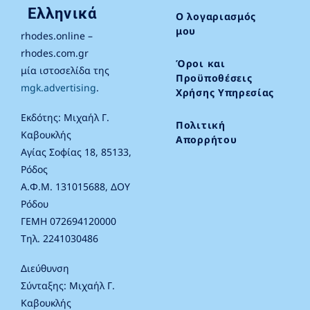
Ελληνικά
Ο λογαριασμός
μου
rhodes.online –
rhodes.com.gr
Όροι και
μία ιστοσελίδα της
Προϋποθέσεις
mgk.advertising
.
Χρήσης Υπηρεσίας
Εκδότης: Μιχαήλ Γ.
Πολιτική
Καβουκλής
Απορρήτου
Αγίας Σοφίας 18, 85133,
Ρόδος
Α.Φ.Μ. 131015688, ΔΟΥ
Ρόδου
ΓΕΜΗ 072694120000
Τηλ. 2241030486
Διεύθυνση
Σύνταξης: Μιχαήλ Γ.
Καβουκλής