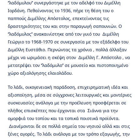
‘’λαδόμυλου’’ συνεργάστηκε με τον αδελφό του Διμέλλη
Ιορδάνη. Πεθαίνοντας το 1936, πήρε τη θέση του ο
παππούς Διμέλλης Απόστολος, επεκτείνοντας τις
δραστηριότητες του και στην παραγωγή σαπουνιών. Ο
‘’λαδόμυλος’’ ανακαινίστηκε από τον γυιό του Διμέλλη
Γεώργιο το 1968-1970 σε συνεργασία με τον εξάδελφο του
Διμέλλη Ευστάθιο. Περνώντας τα χρόνια , πολλά άλλαξαν
μέχρι να ωριμάσει η σκέψη στον Διμέλλη Γ. Απόστολο , να
μετατρέψει τον ‘’λαδόμυλο’’ σε μουσείο και πιστοποιημένο
χώρο αξιολόγησης ελαιολάδου.
Το λάδι, οικογενειακή παράδοση, επιχειρηματική ιδέα και
αξιοποίηση, μέσα σε σύγχρονες λειτουργικές και μοντέρνες
συσκευασίες ανάλογα με την προέλευση προσφέρεται σε
πλήθος επισκέπτες που έρχονται στα Σιάννα για την
ομορφιά του τοπίου και τα τοπικά ποιοτικά προϊόντα.
Διανέμονται δε σε πολλά σημεία του νησιού αλλά και στις
ξένες αγορές. Το λάδι ανάλογα με τον τρόπο εξαγωγής, την