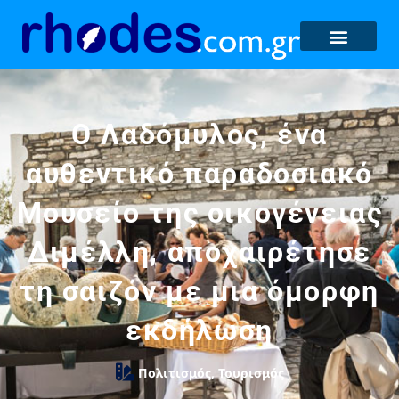
Ο Λαδόμυλος, ένα
αυθεντικό παραδοσιακό
Μουσείο της οικογένειας
Διμέλλη, αποχαιρέτησε
τη σαιζόν με μια όμορφη
εκδήλωση
Πολιτισμός
,
Τουρισμός