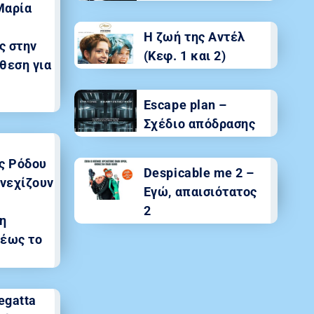
Μαρία
Η ζωή της Αντέλ
ς στην
(Κεφ. 1 και 2)
θεση για
Escape plan –
Σχέδιο απόδρασης
ς Ρόδου
Despicable me 2 –
υνεχίζουν
Εγώ, απαισιότατος
2
η
 έως το
egatta