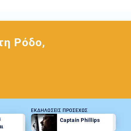
τη Ρόδο,
ΕΚΔΗΛΏΣΕΙΣ ΠΡΟΣΕΧΏΣ
α
Captain Phillips
αι