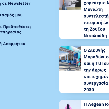
χορεύτρια 
 σε Newsletter
Μανιώτη
ιασμός μου
συντελεστή
ιστορική έκ
ι Προϋποθέσεις
τη Ζουζού
 Υπηρεσίας
Νικολούδη
κή Απορρήτου
Ο Διεθνής
Μαραθώνιο
και η TUI σ
την άκρως
επιτυχημέν
συνεργασία
2030
Η Aegean R