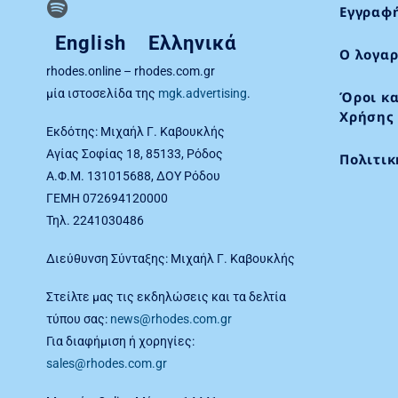
Εγγραφή
English
Ελληνικά
Ο λογαρ
rhodes.online – rhodes.com.gr
μία ιστοσελίδα της
mgk.advertising
.
Όροι κα
Χρήσης
Εκδότης: Μιχαήλ Γ. Καβουκλής
Αγίας Σοφίας 18, 85133, Ρόδος
Πολιτι
Α.Φ.Μ. 131015688, ΔΟΥ Ρόδου
ΓΕΜΗ 072694120000
Τηλ. 2241030486
Διεύθυνση Σύνταξης: Μιχαήλ Γ. Καβουκλής
Στείλτε μας τις εκδηλώσεις και τα δελτία
τύπου σας:
news@rhodes.com.gr
Για διαφήμιση ή χορηγίες:
sales@rhodes.com.gr