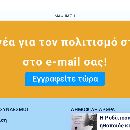
ΔΙΑΦΉΜΙΣΗ
νέα για τον πολιτισμό σ
στο e-mail σας!
Εγγραφείτε τώρα
 ΣΎΝΔΕΣΜΟΙ
ΔΗΜΟΦΙΛΉ ΆΡΘΡΑ
Η Ροδίτισσ
ιση
ηθοποιός κ