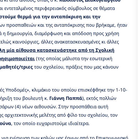
και εντεταλμένος περιφερειακός σύμβουλος σε θέματα
τούμε θερμά για την ανταπόκριση και την
ων προσπαθειών και της ανταπόκρισης που βρήκαμε, ήταν
ά η δημιουργία, διαμόρφωση και απόδοση προς χρήση
τελώς καινούργιες, άλλες ανακατασκευασμένες κι άλλες
λη μία αίθουσα κατασκευάστηκε από τη Σχολική
ρησιμοποιείται
(της οποίας μάλιστα την εσωτερική
μαθητές/τριες
του σχολείου, πράξεις που μας κάνουν
ές Υποδομές», κλιμάκιο του οποίου επισκέφθηκε την 1-10-
τήριξη του βουλευτή κ.
Γιάννη Παππά
), εκτός πολλών
σσάρων (4) νέων αιθουσών. Στην προσπάθεια αυτή
 αρχιτεκτονικής μελέτης από φίλο του σχολείου, τον
ούνα
, τον οποίο ευχαριστούμε ιδιαίτερα.
 για ενίσχυση των καλών μας έργων από το Επικοινωνιακό