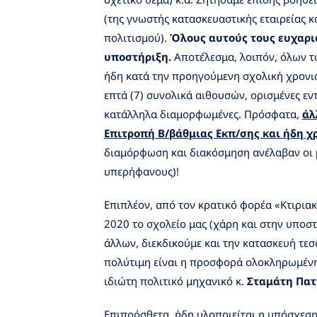
(της γνωστής κατασκευαστικής εταιρείας 
πολιτισμού).
Όλους αυτούς τους ευχαρισ
υποστήριξη.
Αποτέλεσμα, λοιπόν, όλων τ
ήδη κατά την προηγούμενη σχολική χρονι
επτά (7) συνολικά αιθουσών, ορισμένες εν
κατάλληλα διαμορφωμένες. Πρόσφατα,
άλ
Επιτροπή Β/βάθμιας Εκπ/σης και ήδη χ
διαμόρφωση και διακόσμηση ανέλαβαν οι
υπερήφανους)!
Επιπλέον, από τον κρατικό φορέα «Κτιριακ
2020 το σχολείο μας (χάρη και στην υποσ
άλλων, διεκδικούμε και την κατασκευή τε
πολύτιμη είναι η προσφορά ολοκληρωμένης
ιδιώτη πολιτικό μηχανικό κ.
Σταμάτη Πατ
Επιπρόσθετα, ήδη υλοποιείται η υπόσχεση