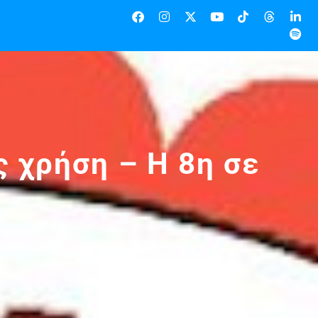
 χρήση – Η 8η σε