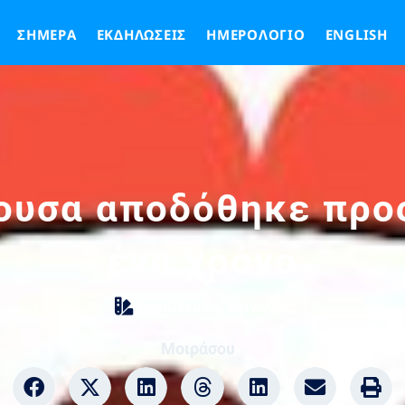
ΣΉΜΕΡΑ
ΕΚΔΗΛΏΣΕΙΣ
ΗΜΕΡΟΛΌΓΙΟ
ENGLISH
θουσα αποδόθηκε προς
ένα χρόνο
Εκπαίδευση
,
Κοινωνία
Μοιράσου