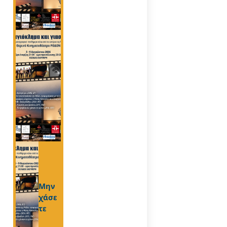
Μην
χάσε
τε