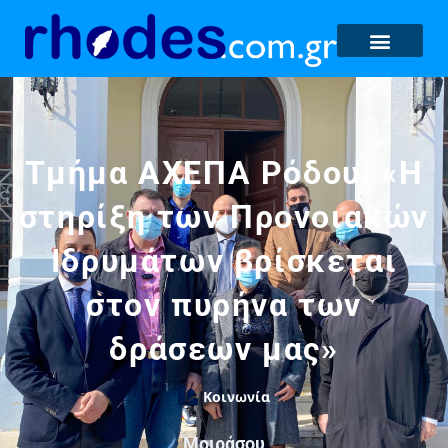
Τμήμα ΑΧΕΠΑ Ρόδου: «Η
στηρίξη των Προνοιακών
Ιδρυμάτων βρίσκεται
στον πυρήνα των
δράσεων μας»
Κοινωνία
Μοιράσου