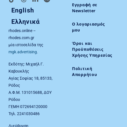
Εγγραφή σε
English
Newsletter
Ελληνικά
Ο λογαριασμός
μου
rhodes.online –
rhodes.com.gr
Όροι και
μία ιστοσελίδα της
Προϋποθέσεις
mgk.advertising
.
Χρήσης Υπηρεσίας
Εκδότης: Μιχαήλ Γ.
Πολιτική
Καβουκλής
Απορρήτου
Αγίας Σοφίας 18, 85133,
Ρόδος
Α.Φ.Μ. 131015688, ΔΟΥ
Ρόδου
ΓΕΜΗ 072694120000
Τηλ. 2241030486
Διεύθυνση