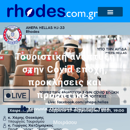
Τουριστική ανάπτυξη
στην Covid εποχή,
προκλήσεις και
προοπτικές
Κοινωνία
,
Οικονομία
,
Τουρισμός
,
Υγεία
Μοιράσου