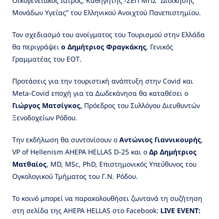
Οικογενειακός Ιατρός, Καθηγητής -ΣΕΠ ΜΠΣ “Διοίκησης
Μονάδων Υγείας” του Ελληνικού Ανοιχτού Πανεπιστημίου.
Τον σχεδιασμό του ανοίγματος του Τουρισμού στην Ελλάδα
θα περιγράψει
ο Δημήτριος Φραγκάκης
, Γενικός
Γραμματέας του ΕΟΤ.
Προτάσεις για την τουριστική ανάπτυξη στην Covid και
Meta-Covid εποχή για τα Δωδεκάνησα θα καταθέσει ο
Γιώργος Ματσίγκος,
Πρόεδρος του Συλλόγου Διευθυντών
Ξενοδοχείων Ρόδου.
Την εκδήλωση θα συντονίσουν ο
Αντώνιος Γιαννικουρής
,
VP of Hellenism AHEPA HELLAS D-25 και ο
Δρ Δημήτριος
Ματθαίος
, MD, MSc, PhD, Επιστημονικός Υπεύθυνος του
Ογκολογικού Τμήματος του Γ.Ν. Ρόδου.
Το κοινό μπορεί να παρακολουθήσει ζωντανά τη συζήτηση
στη σελίδα της AHEPA HELLAS στο Facebook:
LIVE
EVENT
: