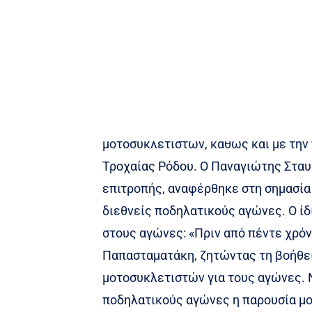
Το σημαντικότερο κομμάτι σ’ έναν πο
των αθλητών που συμμετέχουν, από τ
πραγμάτων, η ασφάλεια και η υγεία 
Το σημαντικό αυτό κομμάτι για τους
οργανώσει και να εφαρμόσει ο Πανα
μοτοσυκλετιστών, καθώς και με την 
Τροχαίας Ρόδου. Ο Παναγιώτης Σταυρ
επιτροπής, αναφέρθηκε στη σημασία 
διεθνείς ποδηλατικούς αγώνες. Ο ί
στους αγώνες: «Πριν από πέντε χρόνι
Παπασταματάκη, ζητώντας τη βοήθει
μοτοσυκλετιστών για τους αγώνες. Ν
ποδηλατικούς αγώνες η παρουσία μο