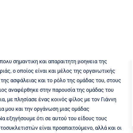
δηλατικό αγώνα είναι αν μη τι άλλο η ασφάλεια
ην αρχή μέχρι και το τέλος. Άρα εκ των
των συμμετεχόντων είναι το παν σε κάθε διαδρομή.
 διεθνείς ποδηλατικούς αγώνες αναλαμβάνει να
γιώτης Σταυριάς με μια ομάδα-παρέα
πολύ σημαντική και απαραίτητη βοήθεια της
ιάς, ο οποίος είναι και μέλος της οργανωτικής
της ασφάλειας και το ρόλο της ομάδας του, στους
διος αναφέρθηκε στην παρουσία της ομάδας του
α, με πλησίασε ένας κοινός φίλος με τον Γιάννη
α μου και την οργάνωση μιας ομάδας
α εξηγήσουμε ότι σε αυτού του είδους τους
τοσυκλετιστών είναι προαπαιτούμενο, αλλά και οι