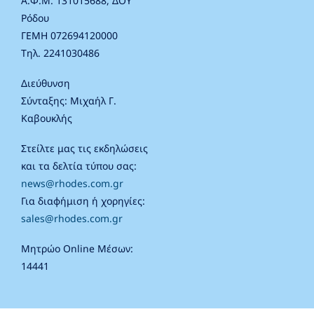
Α.Φ.Μ. 131015688, ΔΟΥ
Ρόδου
ΓΕΜΗ 072694120000
Τηλ. 2241030486
Διεύθυνση
Σύνταξης: Μιχαήλ Γ.
Καβουκλής
Στείλτε μας τις εκδηλώσεις
και τα δελτία τύπου σας:
news@rhodes.com.gr
Για διαφήμιση ή χορηγίες:
sales@rhodes.com.gr
Μητρώο Online Μέσων:
14441