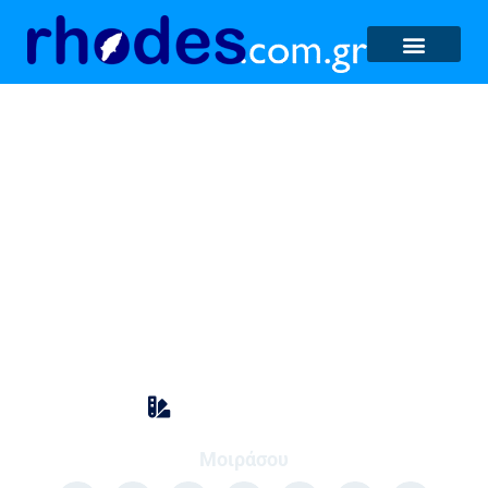
Νέα Πανελλαδική
απεργία Τετάρτη 16
Ιουνίου! Να αποσυρθεί το
αντεργατικό έκτρωμα
Κοινωνία
,
Οικονομία
Μοιράσου