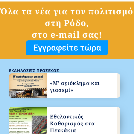
Όλα τα νέα για τον πολιτισμό
στη Ρόδο,
στο e-mail σας!
Εγγραφείτε τώρα
ΕΚΔΗΛΏΣΕΙΣ ΠΡΟΣΕΧΏΣ
«Μ’ αγιόκλημα και
γιασεμί»
Εθελοντικός
Καθαρισμός στα
Πευκάκια