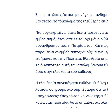
νομικούς γρίφους. Τα δικά μου ερωτηματι
– δυσεπίλυτες που βιώνω, που βιώνουμε ό
Σε περιπτώσεις έκτακτης ανάγκης πανδημία
υφίσταται το “δικαίωμα της ελεύθερης επι
Πιο συγκεκριμένα, διότι δεν μ’ αρέσει να 
εμβολιασμό, όταν απειλείται όχι μόνο ο ίδι
συνάνθρωπος του, η Πατρίδα του; Και πώς 
παραμείνει ανεμβολίαστος χωρίς να ενημερ
ειδήμονες και την Πολιτεία; Ελευθερία ση
Τη δυνατότητα αυτή την απολαμβάνουν εξί
όριο στην ελευθερία του καθενός.
Η ελευθερία συνεπάγεται ευθύνη. Ευθύνη π
λοιπόν, οδηγούμε στο συμπέρασμα ότι τα 
υποχρεώσεις: Υποχρέωση κοινωνικής ευθύν
κοινωνίας πολιτών. Αυτό σημαίνει ότι ό