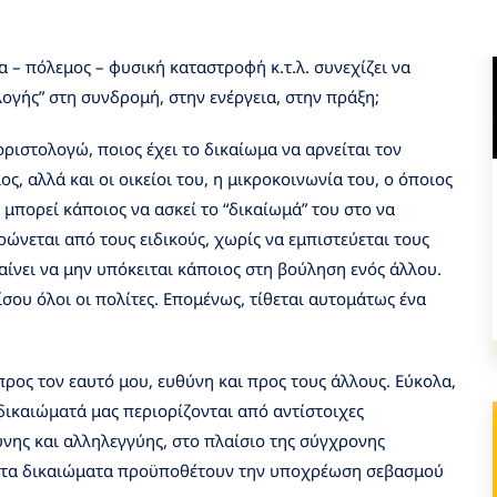
κά γεννιούνται από καταστάσεις οδυνηρές – πρωτόγνωρες
λοι μας, και ασφαλώς με βασανίζουν και με ταλαιπωρούν.
 – πόλεμος – φυσική καταστροφή κ.τ.λ. συνεχίζει να
λογής” στη συνδρομή, στην ενέργεια, στην πράξη;
αοριστολογώ, ποιος έχει το δικαίωμα να αρνείται τον
ος, αλλά και οι οικείοι του, η μικροκοινωνία του, ο όποιος
μπορεί κάποιος να ασκεί το “δικαίωμά” του στο να
ώνεται από τους ειδικούς, χωρίς να εμπιστεύεται τους
μαίνει να μην υπόκειται κάποιος στη βούληση ενός άλλου.
σου όλοι οι πολίτες. Επομένως, τίθεται αυτομάτως ένα
ρος τον εαυτό μου, ευθύνη και προς τους άλλους. Εύκολα,
δικαιώματά μας περιορίζονται από αντίστοιχες
ης και αλληλεγγύης, στο πλαίσιο της σύγχρονης
λα τα δικαιώματα προϋποθέτουν την υποχρέωση σεβασμού