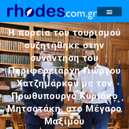
Η πορεία του τουρισμού
συζητήθηκε στην
συνάντηση του
Περιφερειάρχη Γιώργου
Χατζημάρκου με τον
Πρωθυπουργό Κυριάκο
Μητσοτάκη, στο Μέγαρο
Μαξίμου