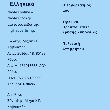
Ελληνικά
Ο λογαριασμός
μου
rhodes.online –
rhodes.com.gr
Όροι και
μία ιστοσελίδα της
Προϋποθέσεις
mgk.advertising
.
Χρήσης Υπηρεσίας
Εκδότης: Μιχαήλ Γ.
Πολιτική
Καβουκλής
Απορρήτου
Αγίας Σοφίας 18, 85133,
Ρόδος
Α.Φ.Μ. 131015688, ΔΟΥ
Ρόδου
ΓΕΜΗ 072694120000
Τηλ. 2241030486
Διεύθυνση
Σύνταξης: Μιχαήλ Γ.
Καβουκλής