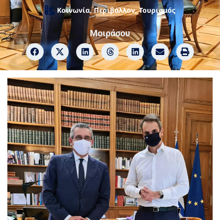
Κοινωνία
,
Περιβάλλον
,
Τουρισμός
Μοιράσου