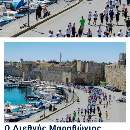
O Διεθνής Μαραθώνιος