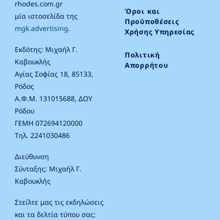
rhodes.com.gr
Όροι και
μία ιστοσελίδα της
Προϋποθέσεις
mgk.advertising
.
Χρήσης Υπηρεσίας
Εκδότης: Μιχαήλ Γ.
Πολιτική
Καβουκλής
Απορρήτου
Αγίας Σοφίας 18, 85133,
Ρόδος
Α.Φ.Μ. 131015688, ΔΟΥ
Ρόδου
ΓΕΜΗ 072694120000
Τηλ. 2241030486
Διεύθυνση
Σύνταξης: Μιχαήλ Γ.
Καβουκλής
Στείλτε μας τις εκδηλώσεις
και τα δελτία τύπου σας: