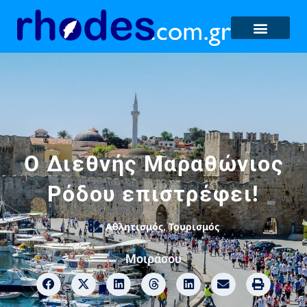
O Διεθνής Μαραθώνιος
Ρόδου επιστρέφει!
Αθλητισμός
,
Τουρισμός
Μοιράσου