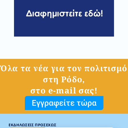
Όλα τα νέα για τον πολιτισμό
στη Ρόδο,
στο e-mail σας!
Εγγραφείτε τώρα
ΕΚΔΗΛΏΣΕΙΣ ΠΡΟΣΕΧΏΣ