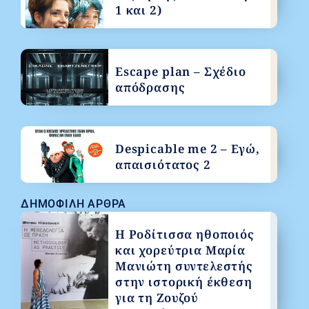
1 και 2)
Escape plan – Σχέδιο
απόδρασης
Despicable me 2 – Εγώ,
απαισιότατος 2
ΔΗΜΟΦΙΛΉ ΆΡΘΡΑ
Η Ροδίτισσα ηθοποιός
και χορεύτρια Μαρία
Μανιώτη συντελεστής
στην ιστορική έκθεση
για τη Ζουζού