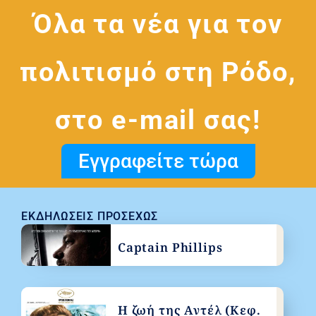
Όλα τα νέα για τον
πολιτισμό στη Ρόδο,
στο e-mail σας!
Εγγραφείτε τώρα
ΕΚΔΗΛΏΣΕΙΣ ΠΡΟΣΕΧΏΣ
Captain Phillips
Η ζωή της Αντέλ (Κεφ.