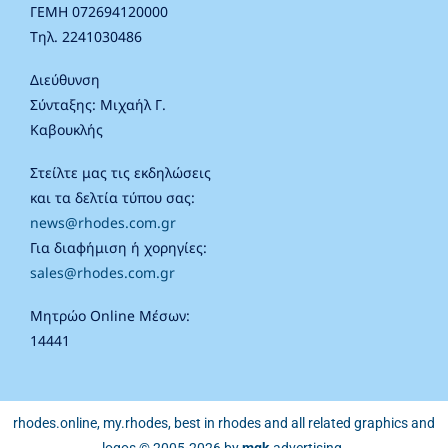
ΓΕΜΗ 072694120000
Τηλ. 2241030486
Διεύθυνση
Σύνταξης: Μιχαήλ Γ.
Καβουκλής
Στείλτε μας τις εκδηλώσεις
και τα δελτία τύπου σας:
news@rhodes.com.gr
Για διαφήμιση ή χορηγίες:
sales@rhodes.com.gr
Μητρώο Online Μέσων:
14441
rhodes.online, my.rhodes, best in rhodes and all related graphics and