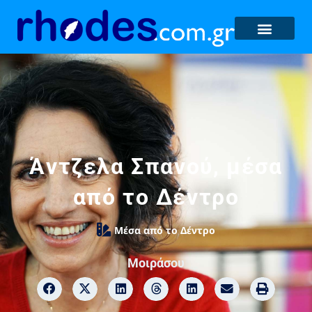
Άντζελα Σπανού, μέσα
από το Δέντρο
Μέσα από το Δέντρο
Μοιράσου