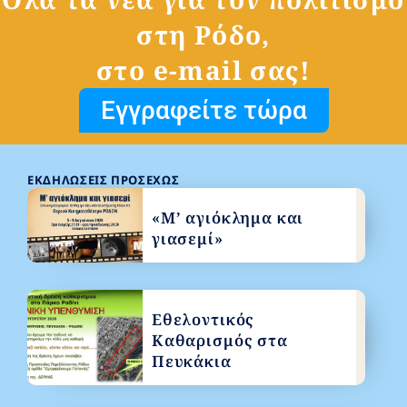
στη Ρόδο,
στο e-mail σας!
Εγγραφείτε τώρα
ΕΚΔΗΛΏΣΕΙΣ ΠΡΟΣΕΧΏΣ
«Μ’ αγιόκλημα και
γιασεμί»
Εθελοντικός
Καθαρισμός στα
Πευκάκια