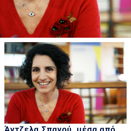
Άντζελα Σπανού, μέσα από