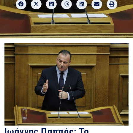
Ιωάννης Παππάς: Το