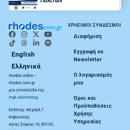
Πολιτών
ΧΡΉΣΙΜΟΙ ΣΎΝΔΕΣΜΟΙ
Διαφήμιση
Εγγραφή σε
English
Newsletter
Ελληνικά
Ο λογαριασμός
rhodes.online –
μου
rhodes.com.gr
μία ιστοσελίδα της
Όροι και
mgk.advertising
.
Προϋποθέσεις
Εκδότης: Μιχαήλ Γ.
Χρήσης
Καβουκλής
Υπηρεσίας
Αγίας Σοφίας 18, 85133,