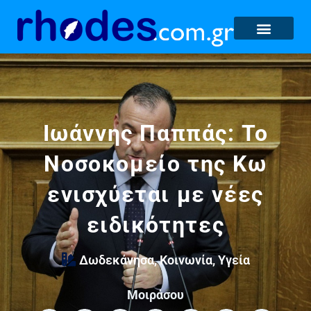
Ιωάννης Παππάς: Το
Νοσοκομείο της Κω
ενισχύεται με νέες
ειδικότητες
Δωδεκάνησα
,
Κοινωνία
,
Υγεία
Μοιράσου