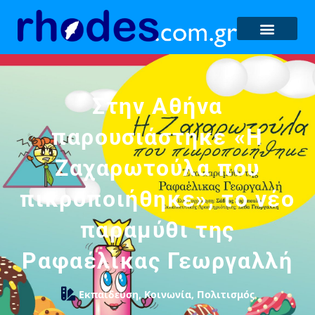
Στην Αθήνα
παρουσιάστηκε «Η
Ζαχαρωτούλα που
πικροποιήθηκε», το νέο
παραμύθι της
Ραφαέλικας Γεωργαλλή
Εκπαίδευση
,
Κοινωνία
,
Πολιτισμός