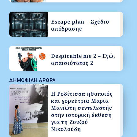
Escape plan – Σχέδιο
απόδρασης
Despicable me 2 – Εγώ,
απαισιότατος 2
ΔΗΜΟΦΙΛΉ ΆΡΘΡΑ
Η Ροδίτισσα ηθοποιός
και χορεύτρια Μαρία
Μανιώτη συντελεστής
στην ιστορική έκθεση
για τη Ζουζού
Νικολούδη