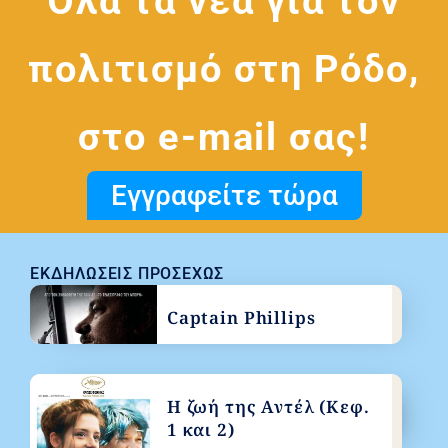
Όλα τα νέα για τον
πολιτισμό στη Ρόδο,
στο e-mail σας!
Εγγραφείτε τώρα
ΕΚΔΗΛΏΣΕΙΣ ΠΡΟΣΕΧΏΣ
Captain Phillips
Η ζωή της Αντέλ (Κεφ.
1 και 2)