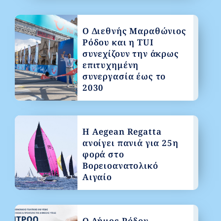
Ο Διεθνής Μαραθώνιος
Ρόδου και η TUI
συνεχίζουν την άκρως
επιτυχημένη
συνεργασία έως το
2030
Η Aegean Regatta
ανοίγει πανιά για 25η
φορά στο
Βορειοανατολικό
Αιγαίο
Ο Δήμος Ρόδου