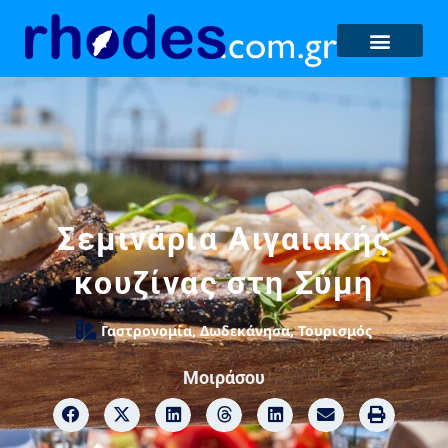
Σεμινάρια Αιγαιακής
κουζίνας στη Σύμη
Γαστρονομία
,
Δωδεκάνησα
,
Τουρισμός
Μοιράσου