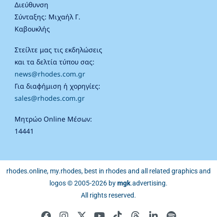
Διεύθυνση
Σύνταξης: Μιχαήλ Γ.
Καβουκλής
Στείλτε μας τις εκδηλώσεις
και τα δελτία τύπου σας:
news@rhodes.com.gr
Για διαφήμιση ή χορηγίες:
sales@rhodes.com.gr
Μητρώο Online Μέσων:
14441
rhodes.online, my.rhodes, best in rhodes and all related graphics and
logos © 2005-2026 by
mgk
.advertising
.
All rights reserved.