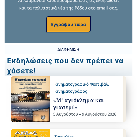
να λαμβάνετε κάθε εβδομάδα όλες τις εκδηλώσεις
και τα πολιτιστικά νέα της Ρόδου στο email σας.
Εγγράψου τώρα
ΔΙΑΦΉΜΙΣΗ
Εκδηλώσεις που δεν πρέπει να
χάσετε!
Κινηματογραφικό Φεστιβάλ
,
Κινηματογράφος
«Μ’ αγιόκλημα και
γιασεμί»
5 Αυγούστου – 9 Αυγούστου 2026
Συναυλίες