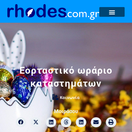
Εορταστικό ωράριο
καταστημάτων
Κοινωνία
Μοιράσου