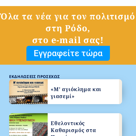
Όλα τα νέα για τον πολιτισμό
στη Ρόδο,
στο e-mail σας!
Εγγραφείτε τώρα
ΕΚΔΗΛΏΣΕΙΣ ΠΡΟΣΕΧΏΣ
«Μ’ αγιόκλημα και
γιασεμί»
Εθελοντικός
Καθαρισμός στα