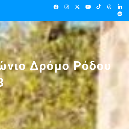
θώνιο Δρόμο Ρόδου
3