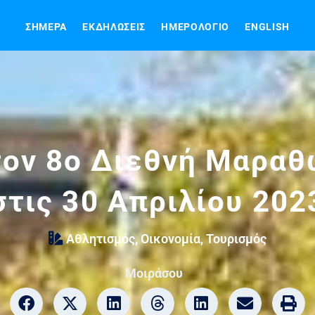
ΣΉΜΕΡΑ
ΕΚΔΗΛΏΣΕΙΣ
ΗΜΕΡΟΛΌΓΙΟ
ENGLISH
τον 8ο Διεθνή Μαρα
στις 30 Απριλίου 202
Αθλητισμός
,
Οικονομία
,
Τουρισμός
Μοιράσου