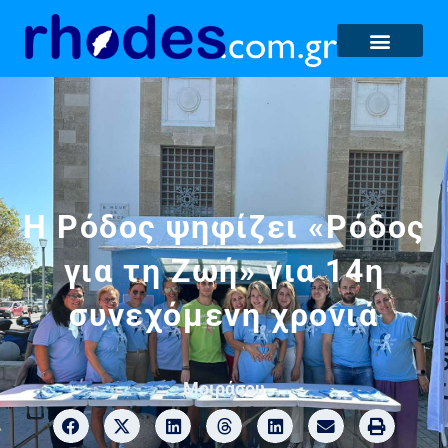
H Ρόδος ψηφίζει «Ρόδος
για τη Ζωή» για 14η
συνεχόμενη χρονιά
Μοιράσου