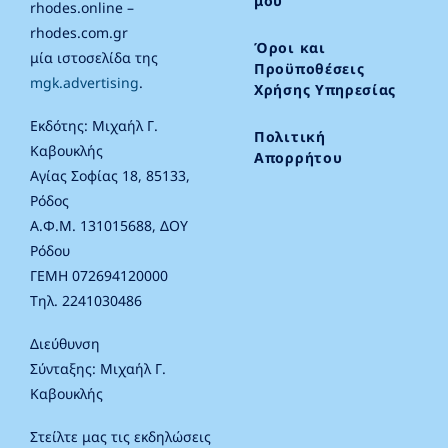
μου
rhodes.online –
rhodes.com.gr
Όροι και
μία ιστοσελίδα της
Προϋποθέσεις
mgk.advertising
.
Χρήσης Υπηρεσίας
Εκδότης: Μιχαήλ Γ.
Πολιτική
Καβουκλής
Απορρήτου
Αγίας Σοφίας 18, 85133,
Ρόδος
Α.Φ.Μ. 131015688, ΔΟΥ
Ρόδου
ΓΕΜΗ 072694120000
Τηλ. 2241030486
Διεύθυνση
Σύνταξης: Μιχαήλ Γ.
Καβουκλής
Στείλτε μας τις εκδηλώσεις