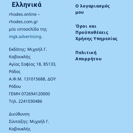
Ελληνικά
Ο λογαριασμός
μου
rhodes.online –
rhodes.com.gr
Όροι και
μία ιστοσελίδα της
Προϋποθέσεις
mgk.advertising
.
Χρήσης Υπηρεσίας
Εκδότης: Μιχαήλ Γ.
Πολιτική
Καβουκλής
Απορρήτου
Αγίας Σοφίας 18, 85133,
Ρόδος
Α.Φ.Μ. 131015688, ΔΟΥ
Ρόδου
ΓΕΜΗ 072694120000
Τηλ. 2241030486
Διεύθυνση
Σύνταξης: Μιχαήλ Γ.
Καβουκλής