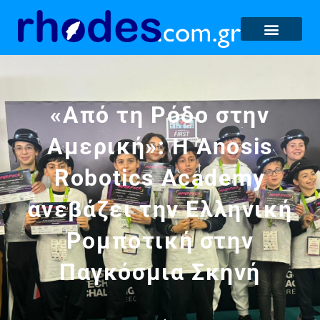
«Από τη Ρόδο στην
Αμερική»: Η Anosis
Robotics Academy
ανεβάζει την Ελληνική
Ρομποτική στην
Παγκόσμια Σκηνή