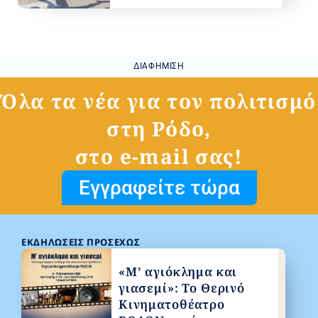
ΔΙΑΦΉΜΙΣΗ
Όλα τα νέα για τον πολιτισμό
στη Ρόδο,
στο e-mail σας!
Εγγραφείτε τώρα
ΕΚΔΗΛΏΣΕΙΣ ΠΡΟΣΕΧΏΣ
«Μ’ αγιόκλημα και
γιασεμί»: Το Θερινό
Κινηματοθέατρο