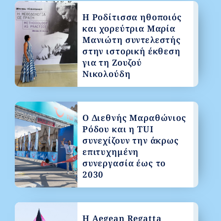
Η Ροδίτισσα ηθοποιός
και χορεύτρια Μαρία
Μανιώτη συντελεστής
στην ιστορική έκθεση
για τη Ζουζού
Νικολούδη
Ο Διεθνής Μαραθώνιος
Ρόδου και η TUI
συνεχίζουν την άκρως
επιτυχημένη
συνεργασία έως το
2030
Η Aegean Regatta