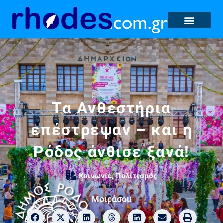
Τα Ανθεστήρια
επέστρεψαν – και η
Ρόδος άνθισε ξανά!
Κοινωνία
,
Πολιτισμός
Μοιράσου