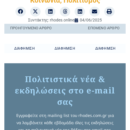
Κοινωνία
,
Πολιτισμός
Συντάκτης:
rhodes.online
04/06/2025
ΠΡΟΗΓΟΎΜΕΝO ΆΡΘΡΟ
ΕΠΌΜΕΝΟ ΆΡΘΡΟ
ΔΙΑΦΉΜΙΣΗ
ΔΙΑΦΉΜΙΣΗ
ΔΙΑΦΉΜΙΣΗ
Πολιτιστικά νέα &
εκδηλώσεις στο e-mail
σας
Εγγραφείτε στη mailing list του rhodes.com.gr για
να λαμβάνετε κάθε εβδομάδα όλες τις εκδηλώσεις
και τα πολιτιστικά νέα της Ρόδου στο email σας.