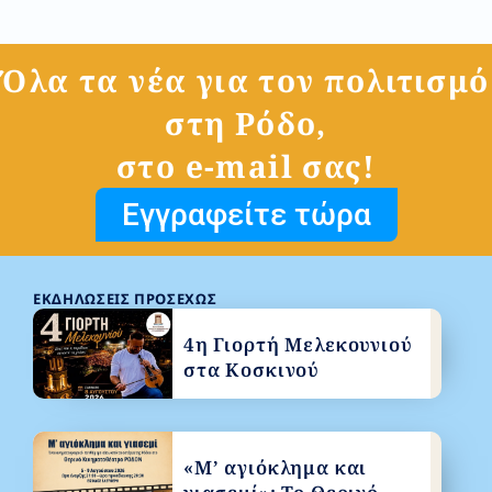
Όλα τα νέα για τον πολιτισμό
στη Ρόδο,
στο e-mail σας!
Εγγραφείτε τώρα
ΕΚΔΗΛΏΣΕΙΣ ΠΡΟΣΕΧΏΣ
4η Γιορτή Μελεκουνιού
στα Κοσκινού
«Μ’ αγιόκλημα και