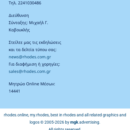
Τηλ. 2241030486
Διεύθυνση
Σύνταξης: Μιχαήλ Γ.
Καβουκλής
Στείλτε μας τις εκδηλώσεις
και τα δελτία τύπου σας:
news@rhodes.com.gr
Για διαφήμιση ή χορηγίες:
sales@rhodes.com.gr
Μητρώο Online Μέσων:
14441
rhodes.online, my.rhodes, best in rhodes and all related graphics and
logos © 2005-2026 by
mgk
.advertising
.
All rights reserved.