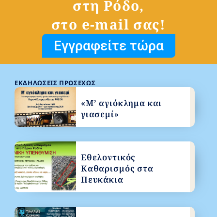
στη Ρόδο,
στο e-mail σας!
Εγγραφείτε τώρα
ΕΚΔΗΛΏΣΕΙΣ ΠΡΟΣΕΧΏΣ
«Μ’ αγιόκλημα και
γιασεμί»
Εθελοντικός
Καθαρισμός στα
Πευκάκια