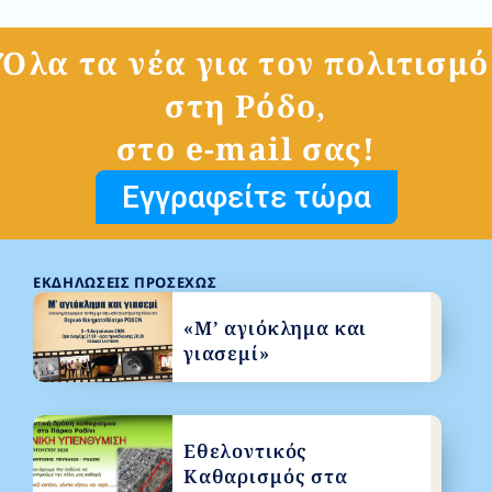
Όλα τα νέα για τον πολιτισμό
στη Ρόδο,
στο e-mail σας!
Εγγραφείτε τώρα
ΕΚΔΗΛΏΣΕΙΣ ΠΡΟΣΕΧΏΣ
«Μ’ αγιόκλημα και
γιασεμί»
Εθελοντικός
Καθαρισμός στα