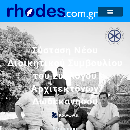
Σύσταση Νέου
Διοικητικού Συμβουλίου
του Συλλόγου
Αρχιτεκτόνων
Δωδεκανήσου
Κοινωνία
Μοιράσου