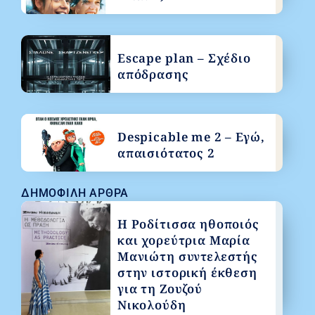
Escape plan – Σχέδιο
απόδρασης
Despicable me 2 – Εγώ,
απαισιότατος 2
ΔΗΜΟΦΙΛΉ ΆΡΘΡΑ
Η Ροδίτισσα ηθοποιός
και χορεύτρια Μαρία
Μανιώτη συντελεστής
στην ιστορική έκθεση
για τη Ζουζού
Νικολούδη