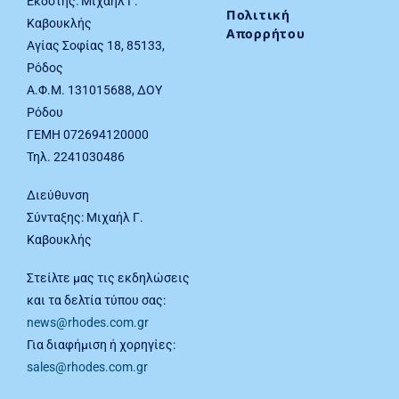
Εκδότης: Μιχαήλ Γ.
Πολιτική
Καβουκλής
Απορρήτου
Αγίας Σοφίας 18, 85133,
Ρόδος
Α.Φ.Μ. 131015688, ΔΟΥ
Ρόδου
ΓΕΜΗ 072694120000
Τηλ. 2241030486
Διεύθυνση
Σύνταξης: Μιχαήλ Γ.
Καβουκλής
Στείλτε μας τις εκδηλώσεις
και τα δελτία τύπου σας:
news@rhodes.com.gr
Για διαφήμιση ή χορηγίες:
sales@rhodes.com.gr