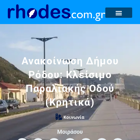
Ανακοίνωση Δήμου
Ρόδου: Κλείσιμο
Παραλιακής Οδού
(Κρητικά)
Κοινωνία
Μοιράσου