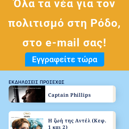
Όλα τα νέα για τον
πολιτισμό στη Ρόδο,
στο e-mail σας!
Εγγραφείτε τώρα
ΕΚΔΗΛΏΣΕΙΣ ΠΡΟΣΕΧΏΣ
Captain Phillips
Η ζωή της Αντέλ (Κεφ.
1 και 2)