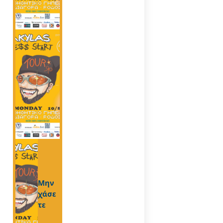
Μην
χάσε
τε