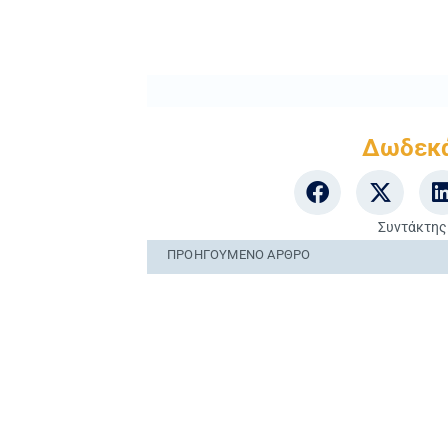
Δωδεκ
Συντάκτης
ΠΡΟΗΓΟΎΜΕΝO ΆΡΘΡΟ