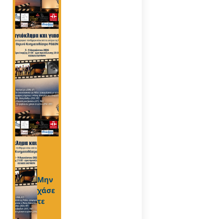
Μην
χάσε
τε