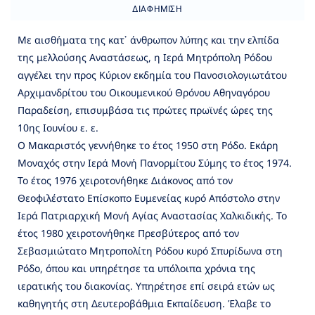
ΔΙΑΦΉΜΙΣΗ
Με αισθήματα της κατ᾽ άνθρωπον λύπης και την ελπίδα
της μελλούσης Αναστάσεως, η Ιερά Μητρόπολη Ρόδου
αγγέλει την προς Κύριον εκδημία του Πανοσιολογιωτάτου
Αρχιμανδρίτου του Οικουμενικού Θρόνου Αθηναγόρου
Παραδείση, επισυμβάσα τις πρώτες πρωϊνές ώρες της
10ης Ιουνίου ε. ε.
Ο Μακαριστός γεννήθηκε το έτος 1950 στη Ρόδο. Εκάρη
Μοναχός στην Ιερά Μονή Πανορμίτου Σύμης το έτος 1974.
Το έτος 1976 χειροτονήθηκε Διάκονος από τον
Θεοφιλέστατο Επίσκοπο Ευμενείας κυρό Απόστολο στην
Ιερά Πατριαρχική Μονή Αγίας Αναστασίας Χαλκιδικής. Το
έτος 1980 χειροτονήθηκε Πρεσβύτερος από τον
Σεβασμιώτατο Μητροπολίτη Ρόδου κυρό Σπυρίδωνα στη
Ρόδο, όπου και υπηρέτησε τα υπόλοιπα χρόνια της
ιερατικής του διακονίας. Υπηρέτησε επί σειρά ετών ως
καθηγητής στη Δευτεροβάθμια Εκπαίδευση. Έλαβε το