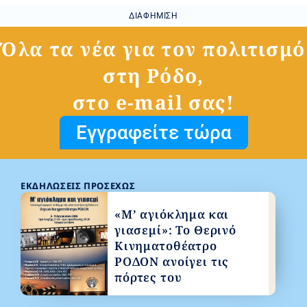
ΔΙΑΦΉΜΙΣΗ
Όλα τα νέα για τον πολιτισμό
στη Ρόδο,
στο e-mail σας!
Εγγραφείτε τώρα
ΕΚΔΗΛΏΣΕΙΣ ΠΡΟΣΕΧΏΣ
«Μ’ αγιόκλημα και
γιασεμί»: Το Θερινό
Κινηματοθέατρο
ΡΟΔΟΝ ανοίγει τις
πόρτες του