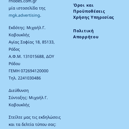
rhodes.com.gr
Όροι και
μία ιστοσελίδα της
Προϋποθέσεις
mgk.advertising
.
Χρήσης Υπηρεσίας
Εκδότης: Μιχαήλ Γ.
Πολιτική
Καβουκλής
Απορρήτου
Αγίας Σοφίας 18, 85133,
Ρόδος
Α.Φ.Μ. 131015688, ΔΟΥ
Ρόδου
ΓΕΜΗ 072694120000
Τηλ. 2241030486
Διεύθυνση
Σύνταξης: Μιχαήλ Γ.
Καβουκλής
Στείλτε μας τις εκδηλώσεις
και τα δελτία τύπου σας: