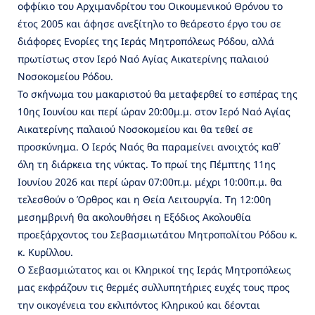
οφφίκιο του Αρχιμανδρίτου του Οικουμενικού Θρόνου το
έτος 2005 και άφησε ανεξίτηλο το θεάρεστο έργο του σε
διάφορες Ενορίες της Ιεράς Μητροπόλεως Ρόδου, αλλά
πρωτίστως στον Ιερό Ναό Αγίας Αικατερίνης παλαιού
Νοσοκομείου Ρόδου.
Το σκήνωμα του μακαριστού θα μεταφερθεί το εσπέρας της
10ης Ιουνίου και περί ώραν 20:00μ.μ. στον Ιερό Ναό Αγίας
Αικατερίνης παλαιού Νοσοκομείου και θα τεθεί σε
προσκύνημα. Ο Ιερός Ναός θα παραμείνει ανοιχτός καθ᾽
όλη τη διάρκεια της νύκτας. Το πρωί της Πέμπτης 11ης
Ιουνίου 2026 και περί ώραν 07:00π.μ. μέχρι 10:00π.μ. θα
τελεσθούν ο Όρθρος και η Θεία Λειτουργία. Τη 12:00η
μεσημβρινή θα ακολουθήσει η Εξόδιος Ακολουθία
προεξάρχοντος του Σεβασμιωτάτου Μητροπολίτου Ρόδου κ.
κ. Κυρίλλου.
Ο Σεβασμιώτατος και οι Κληρικοί της Ιεράς Μητροπόλεως
μας εκφράζουν τις θερμές συλλυπητήριες ευχές τους προς
την οικογένεια του εκλιπόντος Κληρικού και δέονται