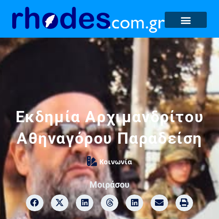
Εκδημία Αρχιμανδρίτου
Αθηναγόρου Παραδείση
Κοινωνία
Μοιράσου