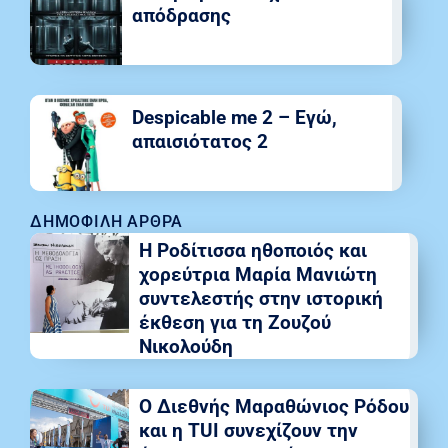
απόδρασης
Despicable me 2 – Εγώ,
απαισιότατος 2
ΔΗΜΟΦΙΛΉ ΆΡΘΡΑ
Η Ροδίτισσα ηθοποιός και
χορεύτρια Μαρία Μανιώτη
συντελεστής στην ιστορική
έκθεση για τη Ζουζού
Νικολούδη
Ο Διεθνής Μαραθώνιος Ρόδου
και η TUI συνεχίζουν την