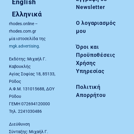
English
Newsletter
Ελληνικά
Ο λογαριασμός
rhodes.online –
μου
rhodes.com.gr
μία ιστοσελίδα της
Όροι και
mgk.advertising
.
Προϋποθέσεις
Εκδότης: Μιχαήλ Γ.
Χρήσης
Καβουκλής
Υπηρεσίας
Αγίας Σοφίας 18, 85133,
Ρόδος
Πολιτική
Α.Φ.Μ. 131015688, ΔΟΥ
Απορρήτου
Ρόδου
ΓΕΜΗ 072694120000
Τηλ. 2241030486
Διεύθυνση
Σύνταξης: Μιχαήλ Γ.