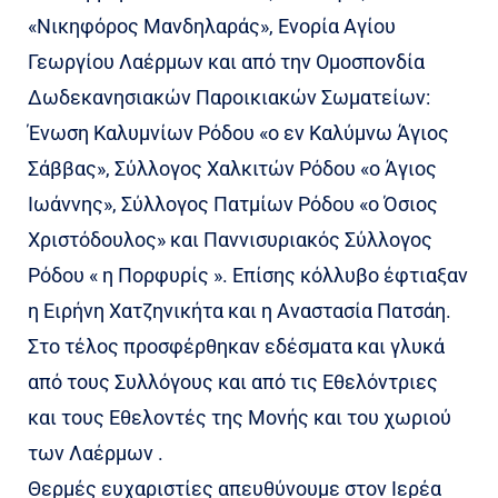
«Νικηφόρος Μανδηλαράς», Ενορία Αγίου
Γεωργίου Λαέρμων και από την Ομοσπονδία
Δωδεκανησιακών Παροικιακών Σωματείων:
Ένωση Καλυμνίων Ρόδου «ο εν Καλύμνω Άγιος
Σάββας», Σύλλογος Χαλκιτών Ρόδου «ο Άγιος
Ιωάννης», Σύλλογος Πατμίων Ρόδου «ο Όσιος
Χριστόδουλος» και Παννισυριακός Σύλλογος
Ρόδου « η Πορφυρίς ». Επίσης κόλλυβο έφτιαξαν
η Ειρήνη Χατζηνικήτα και η Αναστασία Πατσάη.
Στο τέλος προσφέρθηκαν εδέσματα και γλυκά
από τους Συλλόγους και από τις Εθελόντριες
και τους Εθελοντές της Μονής και του χωριού
των Λαέρμων .
Θερμές ευχαριστίες απευθύνουμε στον Ιερέα