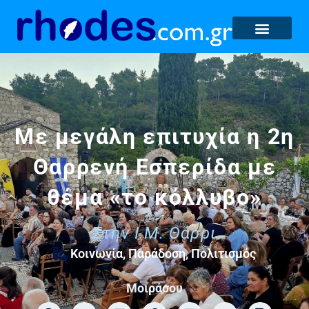
Με μεγάλη επιτυχία η 2η
Θαρρενή Εσπερίδα με
θέμα «το κόλλυβο»
Στην Ι.Μ. Θάρρι
Κοινωνία
,
Παράδοση
,
Πολιτισμός
Μοιράσου