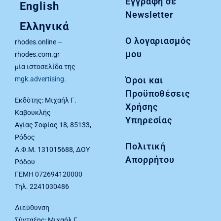
Εγγραφή σε
English
Newsletter
Ελληνικά
Ο λογαριασμός
rhodes.online –
μου
rhodes.com.gr
μία ιστοσελίδα της
Όροι και
mgk.advertising
.
Προϋποθέσεις
Εκδότης: Μιχαήλ Γ.
Χρήσης
Καβουκλής
Υπηρεσίας
Αγίας Σοφίας 18, 85133,
Ρόδος
Πολιτική
Α.Φ.Μ. 131015688, ΔΟΥ
Απορρήτου
Ρόδου
ΓΕΜΗ 072694120000
Τηλ. 2241030486
Διεύθυνση
Σύνταξης: Μιχαήλ Γ.