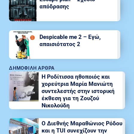
απόδρασης
Despicable me 2 – Εγώ,
απαισιότατος 2
ΔΗΜΟΦΙΛΉ ΆΡΘΡΑ
Η Ροδίτισσα ηθοποιός και
χορεύτρια Μαρία Μανιώτη
συντελεστής στην ιστορική
έκθεση για τη Ζουζού
Νικολούδη
Ο Διεθνής Μαραθώνιος Ρόδου
και η TUI συνεχίζουν την