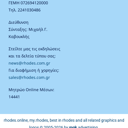
ΓΕΜΗ 072694120000
Τηλ. 2241030486
Διεύθυνση
Σύνταξης: Μιχαήλ Γ.
Καβουκλής
Στείλτε μας τις εκδηλώσεις
και τα δελτία τύπου σας:
news@rhodes.com.gr
Για διαφήμιση ή χορηγίες:
sales@rhodes.com.gr
Μητρώο Online Μέσων:
14441
rhodes.online, my.rhodes, best in rhodes and all related graphics and
logos © 2005-2026 by
mgk
.advertising
.