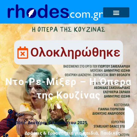
Ολοκληρώθηκε
Ντο-Ρε-Μίξερ – Η Όπερα
της Κουζίνας
Που:
Πότε: Δευτέρα, 4 Αυγούστου 2025
Δράσεις & Εργαστήρια για παιδιά
,
Παιδικές