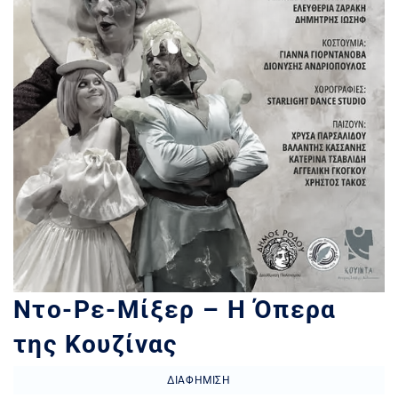
Ντο-Ρε-Μίξερ – Η Όπερα
της Κουζίνας
ΔΙΑΦΉΜΙΣΗ