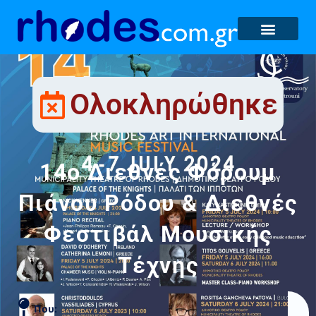
Ολοκληρώθηκε
14o Διεθνές Φόρουμ
Πιάνου Ρόδου & Διεθνές
Φεστιβάλ Μουσικής
Τέχνης
Που: