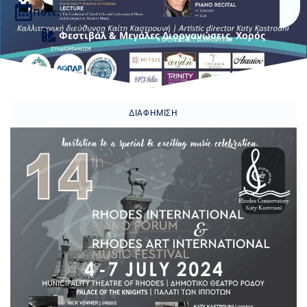
Πότε:
Φεστιβάλ & Μεγάλες Διοργανώσεις
,
Χορός
ΔΙΑΦΉΜΙΣΗ