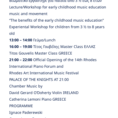
Βιωματικό εργαστήρι για παιδιά από 3 ½ εως 8 ετών
Lecture/Workshop for early childhood music education
music and movement
“Τhe benefits of the early childhood music education”
Εxperiental Workshop for children from 3 ½ to 8 years
old
13:00 – 14:00
Γεύμα/Lunch
16:00 – 19:00
Τίτος Γουβέλης Master Class ΕΛΛΑΣ
Titos Gouvelis Master Class GREECE
21:00 – 22:00
Official Opening of the 14th Rhodes
International Piano Forum and
Rhodes Art International Music Festival
PALACE OF THE KNIGHTS AT 21:00
Chamber Music by
David Gerard O’Doherty Violin IRELAND
Catherina Lemoni Piano GREECE
PROGRAMME
Ignace Paderewski