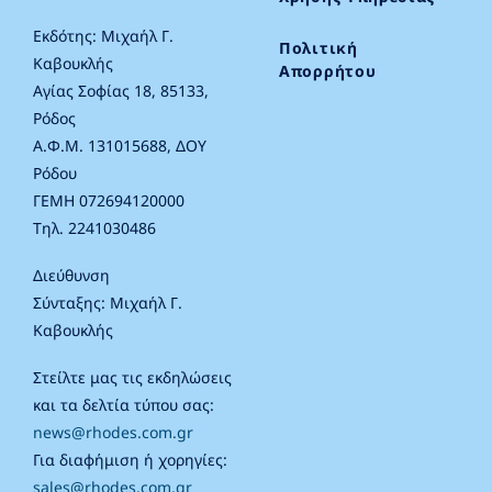
Εκδότης: Μιχαήλ Γ.
Πολιτική
Καβουκλής
Απορρήτου
Αγίας Σοφίας 18, 85133,
Ρόδος
Α.Φ.Μ. 131015688, ΔΟΥ
Ρόδου
ΓΕΜΗ 072694120000
Τηλ. 2241030486
Διεύθυνση
Σύνταξης: Μιχαήλ Γ.
Καβουκλής
Στείλτε μας τις εκδηλώσεις
και τα δελτία τύπου σας:
news@rhodes.com.gr
Για διαφήμιση ή χορηγίες:
sales@rhodes.com.gr