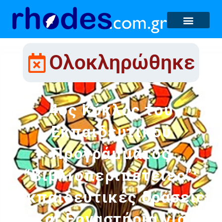
Ολοκληρώθηκε
4ος Κύκλος του
Εκπαιδευτικού
Προγράμματος
“Βιβλιοπεριπέτειες”:
Εκπαιδευτικές δράσεις
και Εργαστήρια για