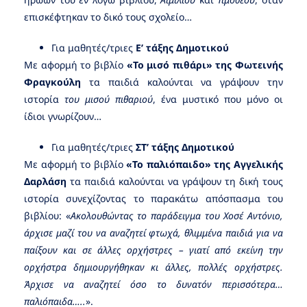
επισκέφτηκαν το δικό τους σχολείο…
Για μαθητές/τριες
Ε’ τάξης Δημοτικού
Με αφορμή το βιβλίο
«Το μισό πιθάρι» της Φωτεινής
Φραγκούλη
τα παιδιά καλούνται να γράψουν την
ιστορία
του μισού πιθαριού
, ένα μυστικό που μόνο οι
ίδιοι γνωρίζουν…
Για μαθητές/τριες
ΣΤ’ τάξης Δημοτικού
Με αφορμή το βιβλίο
«Το παλιόπαιδο» της Αγγελικής
Δαρλάση
τα παιδιά καλούνται να γράψουν τη δική τους
ιστορία συνεχίζοντας το παρακάτω απόσπασμα του
βιβλίου: «
Ακολουθώντας το παράδειγμα του Χοσέ Αντόνιο,
άρχισε μαζί του να αναζητεί φτωχά, θλιμμένα παιδιά για να
παίξουν και σε άλλες ορχήστρες – γιατί από εκείνη την
ορχήστρα δημιουργήθηκαν κι άλλες, πολλές ορχήστρες.
Άρχισε να αναζητεί όσο το δυνατόν περισσότερα…
παλιόπαιδα…..
».