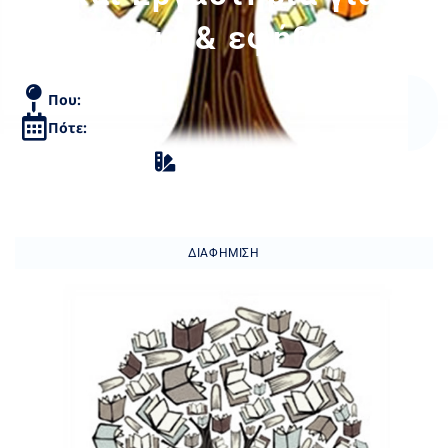
παιδιά & εφήβους
Που:
Πότε:
Εκθέσεις Τέχνης
ΔΙΑΦΉΜΙΣΗ