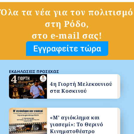
Όλα τα νέα για τον πολιτισμό
στη Ρόδο,
στο e-mail σας!
Εγγραφείτε τώρα
ΕΚΔΗΛΏΣΕΙΣ ΠΡΟΣΕΧΏΣ
4η Γιορτή Μελεκουνιού
στα Κοσκινού
«Μ’ αγιόκλημα και
γιασεμί»: Το Θερινό
Κινηματοθέατρο