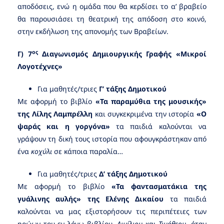
αποδόσεις, ενώ η ομάδα που θα κερδίσει το α’ βραβείο
θα παρουσιάσει τη θεατρική της απόδοση στο κοινό,
στην εκδήλωση της απονομής των Βραβείων.
ος
Γ)
7
Διαγωνισμός Δημιουργικής Γραφής «Μικροί
Λογοτέχνες»
Για μαθητές/τριες
Γ’ τάξης Δημοτικού
Με αφορμή το βιβλίο
«Τα παραμύθια της μουσικής»
της Λίλης Λαμπρέλλη
και συγκεκριμένα την ιστορία
«Ο
ψαράς και η γοργόνα»
τα παιδιά καλούνται να
γράψουν τη δική τους ιστορία που αφουγκράστηκαν από
ένα
κοχύλι
σε κάποια παραλία…
Για μαθητές/τριες
Δ’ τάξης Δημοτικού
Με αφορμή το βιβλίο
«Τα φαντασματάκια της
γυάλινης αυλής» της Ελένης Δικαίου
τα παιδιά
καλούνται να μας εξιστορήσουν τις περιπέτειες των
ηρώων του εν λόγω βιβλίου,
Αιμίλιου
και
Τιμόθεου
, όταν